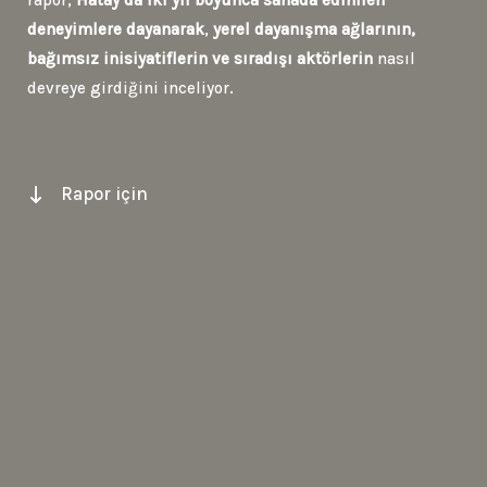
rapor,
Hatay’da iki yıl boyunca sahada edinilen
deneyimlere dayanarak
,
yerel dayanışma ağlarının,
bağımsız inisiyatiflerin ve sıradışı aktörlerin
nasıl
devreye girdiğini inceliyor.
Rapor için